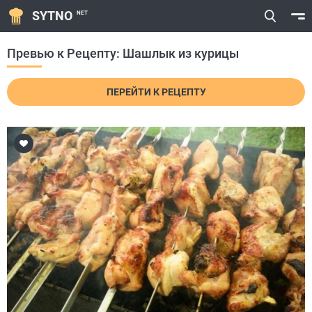
SYTNO
NET
Превью к Рецепту: Шашлык из курицы
ПЕРЕЙТИ К РЕЦЕПТУ