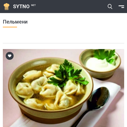
SYTNO
NET
Пельмени