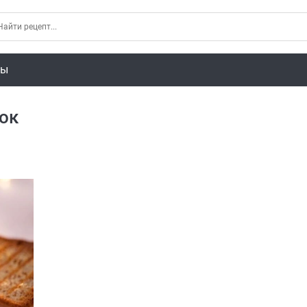
ты
ок