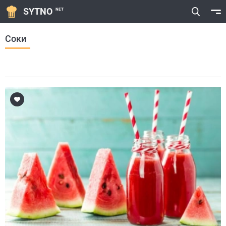
SYTNO
NET
Соки