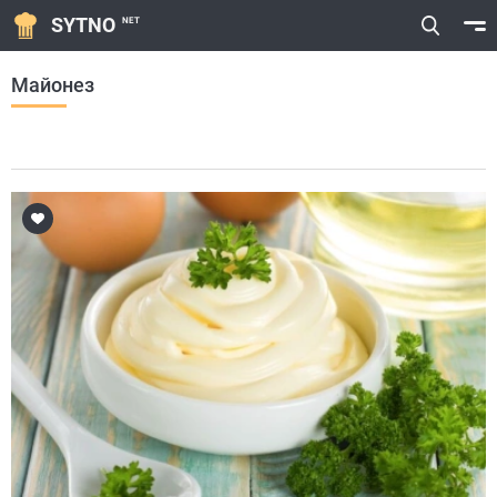
SYTNO
NET
Майонез