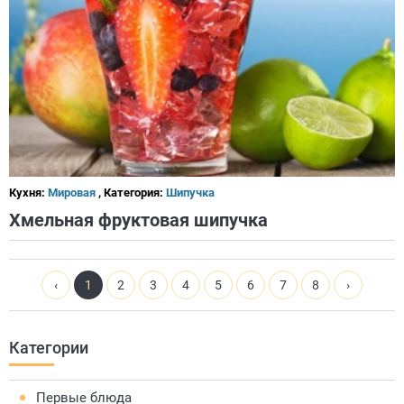
Кухня:
Мировая
, Категория:
Шипучка
Хмельная фруктовая шипучка
‹
1
2
3
4
5
6
7
8
›
Категории
Первые блюда