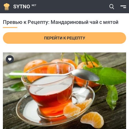
SYTNO
NET
Превью к Рецепту: Мандариновый чай с мятой
ПЕРЕЙТИ К РЕЦЕПТУ