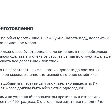
риготовления
по объёму сотейнике. В нём нужно нагреть воду, добавить к
ами сливочное масло.
жидкая масса будет доведена до кипения, в неё необходимо
ажно сделать это очень быстро, высыпав всю муку, а дальше
ешать всё деревянной лопаткой.
 но не переставать вымешивать, и довести до состояния
чков массы, отлично отстающей от стенок сотейника.
ь добавить к тесту яйца и окончательно вымесить. Их
нная масса должна быть абсолютно однородной.
иями на устланный пергаментом противень и отправить
ься при 190 градусах. Охлаждённые заготовки наполняйте