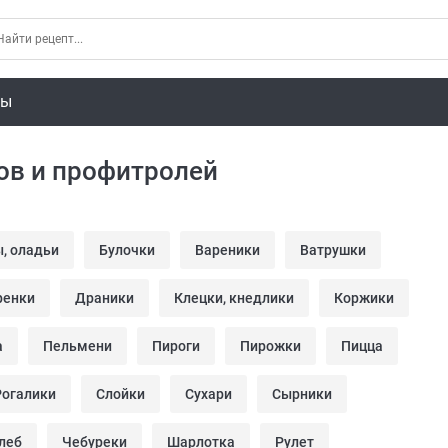
ты
ров и профитролей
, оладьи
Булочки
Вареники
Ватрушки
ренки
Драники
Клецки, кнедлики
Коржики
а
Пельмени
Пироги
Пирожки
Пицца
Рогалики
Слойки
Сухари
Сырники
леб
Чебуреки
Шарлотка
Рулет