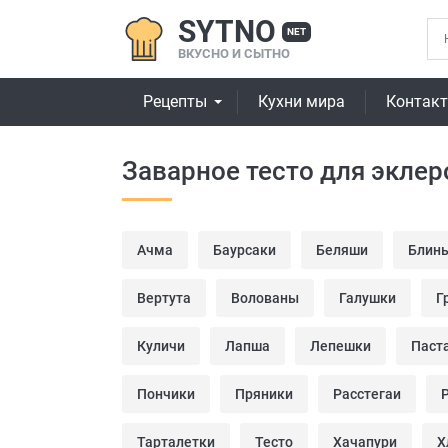
SYTNO
NET
ВКУСНО И СЫТНО
Рецепты
Кухни мира
Контак
Заварное тесто для экле
Ачма
Баурсаки
Беляши
Блины
Вертута
Волованы
Галушки
Г
Куличи
Лапша
Лепешки
Паст
Пончики
Пряники
Расстегаи
Тарталетки
Тесто
Хачапури
Х