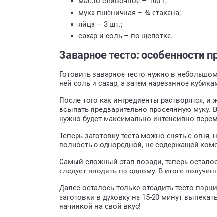
масло сливочное – 100 г;
мука пшеничная – ¾ стакана;
яйца – 3 шт.;
сахар и соль – по щепотке.
Заварное тесто: особенности п
Готовить заварное тесто нужно в небольшом 
ней соль и сахар, а затем нарезанное кубик
После того как ингредиенты растворятся, и 
всыпать предварительно просеянную муку. В
нужно будет максимально интенсивно перем
Теперь заготовку теста можно снять с огня,
полностью однородной, не содержащей комо
Самый сложный этап позади, теперь осталос
следует вводить по одному. В итоге получе
Далее осталось только отсадить тесто порц
заготовки в духовку на 15-20 минут выпекат
начинкой на свой вкус!