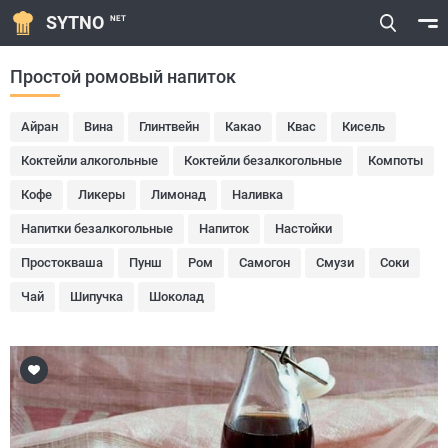
SYTNO
NET
Простой ромовый напиток
Айран
Вина
Глинтвейн
Какао
Квас
Кисель
Коктейли алкогольные
Коктейли безалкогольные
Компоты
Кофе
Ликеры
Лимонад
Наливка
Напитки безалкогольные
Напиток
Настойки
Простокваша
Пунш
Ром
Самогон
Смузи
Соки
Чай
Шипучка
Шоколад