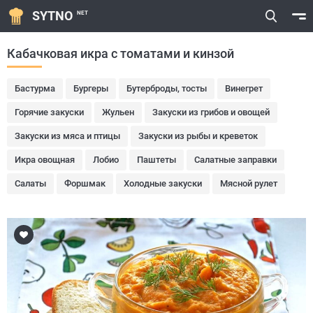
SYTNO
NET
Кабачковая икра с томатами и кинзой
Бастурма
Бургеры
Бутерброды, тосты
Винегрет
Горячие закуски
Жульен
Закуски из грибов и овощей
Закуски из мяса и птицы
Закуски из рыбы и креветок
Икра овощная
Лобио
Паштеты
Салатные заправки
Салаты
Форшмак
Холодные закуски
Мясной рулет