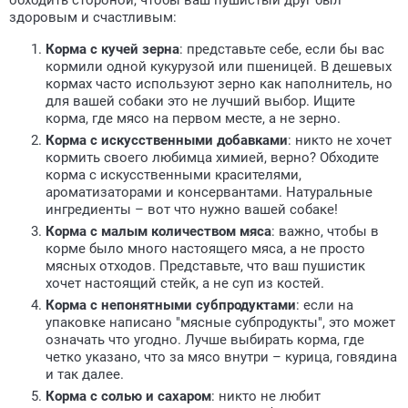
обходить стороной, чтобы ваш пушистый друг был
здоровым и счастливым:
Корма с кучей зерна
: представьте себе, если бы вас
кормили одной кукурузой или пшеницей. В дешевых
кормах часто используют зерно как наполнитель, но
для вашей собаки это не лучший выбор. Ищите
корма, где мясо на первом месте, а не зерно.
Корма с искусственными добавками
: никто не хочет
кормить своего любимца химией, верно? Обходите
корма с искусственными красителями,
ароматизаторами и консервантами. Натуральные
ингредиенты – вот что нужно вашей собаке!
Корма с малым количеством мяса
: важно, чтобы в
корме было много настоящего мяса, а не просто
мясных отходов. Представьте, что ваш пушистик
хочет настоящий стейк, а не суп из костей.
Корма с непонятными субпродуктами
: если на
упаковке написано "мясные субпродукты", это может
означать что угодно. Лучше выбирать корма, где
четко указано, что за мясо внутри – курица, говядина
и так далее.
Корма с солью и сахаром
: никто не любит